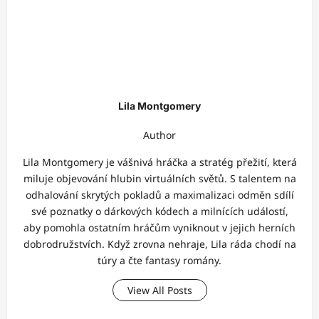
Lila Montgomery
Author
Lila Montgomery je vášnivá hráčka a stratég přežití, která
miluje objevování hlubin virtuálních světů. S talentem na
odhalování skrytých pokladů a maximalizaci odměn sdílí
své poznatky o dárkových kódech a milnících událostí,
aby pomohla ostatním hráčům vyniknout v jejich herních
dobrodružstvích. Když zrovna nehraje, Lila ráda chodí na
túry a čte fantasy romány.
View All Posts