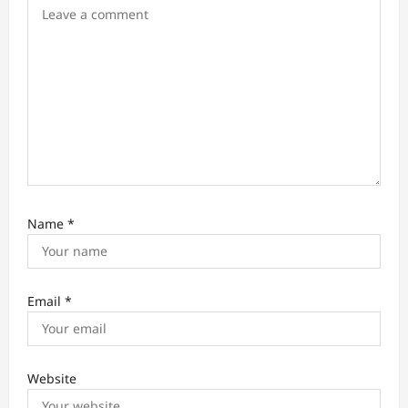
o
n
Name
*
Email
*
Website