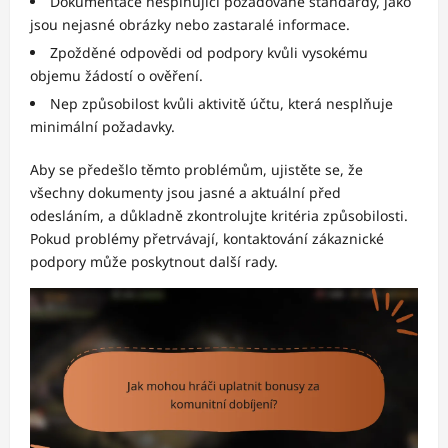
Dokumentace nesplňující požadované standardy, jako
jsou nejasné obrázky nebo zastaralé informace.
Zpožděné odpovědi od podpory kvůli vysokému
objemu žádostí o ověření.
Nep způsobilost kvůli aktivitě účtu, která nesplňuje
minimální požadavky.
Aby se předešlo těmto problémům, ujistěte se, že
všechny dokumenty jsou jasné a aktuální před
odesláním, a důkladně zkontrolujte kritéria způsobilosti.
Pokud problémy přetrvávají, kontaktování zákaznické
podpory může poskytnout další rady.