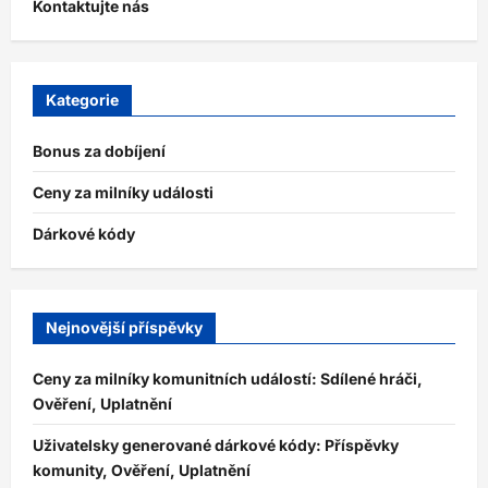
Kontaktujte nás
Kategorie
Bonus za dobíjení
Ceny za milníky události
Dárkové kódy
Nejnovější příspěvky
Ceny za milníky komunitních událostí: Sdílené hráči,
Ověření, Uplatnění
Uživatelsky generované dárkové kódy: Příspěvky
komunity, Ověření, Uplatnění