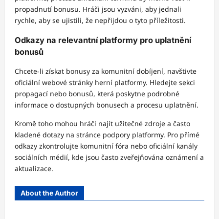
propadnutí bonusu. Hráči jsou vyzváni, aby jednali
rychle, aby se ujistili, že nepřijdou o tyto příležitosti.
Odkazy na relevantní platformy pro uplatnění
bonusů
Chcete-li získat bonusy za komunitní dobíjení, navštivte
oficiální webové stránky herní platformy. Hledejte sekci
propagací nebo bonusů, která poskytne podrobné
informace o dostupných bonusech a procesu uplatnění.
Kromě toho mohou hráči najít užitečné zdroje a často
kladené dotazy na stránce podpory platformy. Pro přímé
odkazy zkontrolujte komunitní fóra nebo oficiální kanály
sociálních médií, kde jsou často zveřejňována oznámení a
aktualizace.
About the Author