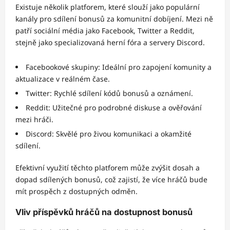
Existuje několik platforem, které slouží jako populární
kanály pro sdílení bonusů za komunitní dobíjení. Mezi ně
patří sociální média jako Facebook, Twitter a Reddit,
stejně jako specializovaná herní fóra a servery Discord.
Facebookové skupiny: Ideální pro zapojení komunity a
aktualizace v reálném čase.
Twitter: Rychlé sdílení kódů bonusů a oznámení.
Reddit: Užitečné pro podrobné diskuse a ověřování
mezi hráči.
Discord: Skvělé pro živou komunikaci a okamžité
sdílení.
Efektivní využití těchto platforem může zvýšit dosah a
dopad sdílených bonusů, což zajistí, že více hráčů bude
mít prospěch z dostupných odměn.
Vliv příspěvků hráčů na dostupnost bonusů