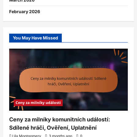
February 2026
You May Have Missed
Ceny za milníky události
Ceny za milníky komunitních událostí:
Sdílené hráči, Ověření, Uplatnění
Lila Montgomery
3 months ago
0