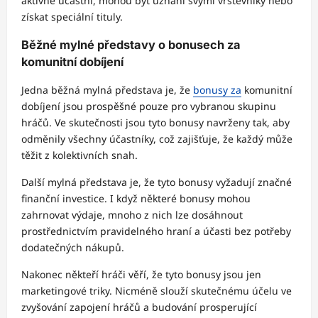
aktivně účastní, mohou být uznáni svými vrstevníky nebo
získat speciální tituly.
Běžné mylné představy o bonusech za
komunitní dobíjení
Jedna běžná mylná představa je, že
bonusy za
komunitní
dobíjení jsou prospěšné pouze pro vybranou skupinu
hráčů. Ve skutečnosti jsou tyto bonusy navrženy tak, aby
odměnily všechny účastníky, což zajišťuje, že každý může
těžit z kolektivních snah.
Další mylná představa je, že tyto bonusy vyžadují značné
finanční investice. I když některé bonusy mohou
zahrnovat výdaje, mnoho z nich lze dosáhnout
prostřednictvím pravidelného hraní a účasti bez potřeby
dodatečných nákupů.
Nakonec někteří hráči věří, že tyto bonusy jsou jen
marketingové triky. Nicméně slouží skutečnému účelu ve
zvyšování zapojení hráčů a budování prosperující