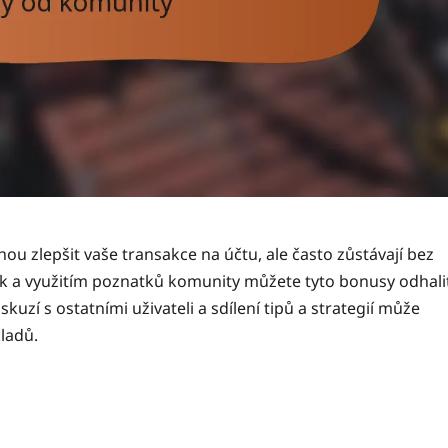
u zlepšit vaše transakce na účtu, ale často zůstávají bez
ik a využitím poznatků komunity můžete tyto bonusy odhali
skuzí s ostatními uživateli a sdílení tipů a strategií může
kladů.