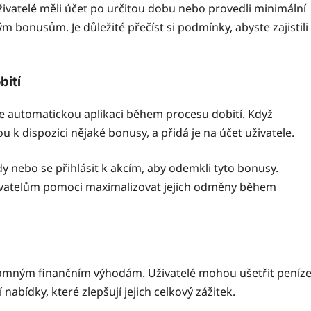
ivatelé měli účet po určitou dobu nebo provedli minimální
 bonusům. Je důležité přečíst si podmínky, abyste zajistili
bití
e automatickou aplikaci během procesu dobití. Když
u k dispozici nějaké bonusy, a přidá je na účet uživatele.
y nebo se přihlásit k akcím, aby odemkli tyto bonusy.
živatelům pomoci maximalizovat jejich odměny během
namným finančním výhodám. Uživatelé mohou ušetřit peníze
 nabídky, které zlepšují jejich celkový zážitek.