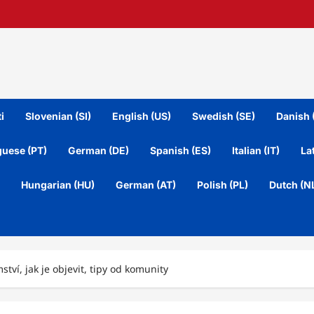
i
Slovenian (SI)
English (US)
Swedish (SE)
Danish 
guese (PT)
German (DE)
Spanish (ES)
Italian (IT)
La
Hungarian (HU)
German (AT)
Polish (PL)
Dutch (N
tví, jak je objevit, tipy od komunity