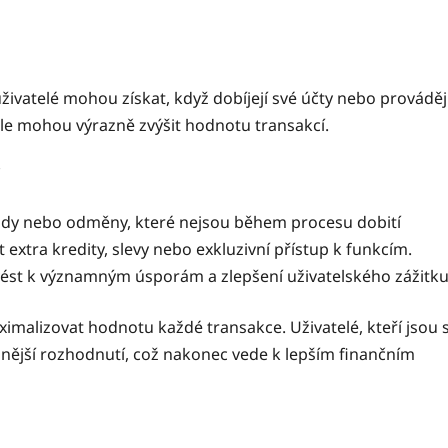
živatelé mohou získat, když dobíjejí své účty nebo prováděj
ale mohou výrazně zvýšit hodnotu transakcí.
hody nebo odměny, které nejsou během procesu dobití
xtra kredity, slevy nebo exkluzivní přístup k funkcím.
ést k významným úsporám a zlepšení uživatelského zážitku
malizovat hodnotu každé transakce. Uživatelé, kteří jsou s
nější rozhodnutí, což nakonec vede k lepším finančním