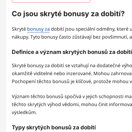
Co jsou skryté bonusy za dobití?
Skryté
bonusy za
dobití jsou speciální odměny, které u
nákupy. Tyto bonusy často zůstávají bez povšimnutí, 
Definice a význam skrytých bonusů za dobití
Skryté bonusy za dobití se vztahují na dodatečné vý
okamžitě viditelné nebo inzerované. Mohou zahrnovat e
Pochopení těchto bonusů je klíčové, protože mohou v
Význam těchto bonusů spočívá v jejich schopnosti maxi
těchto skrytých výhod vědomi, mohou činit informova
výsledkům.
Typy skrytých bonusů za dobití