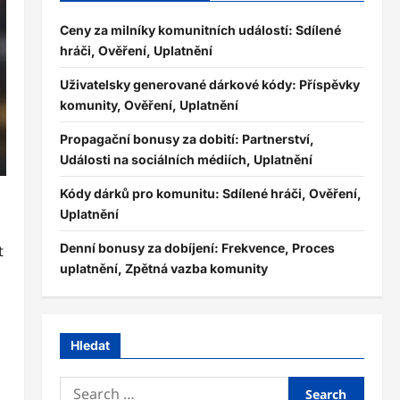
Ceny za milníky komunitních událostí: Sdílené
hráči, Ověření, Uplatnění
Uživatelsky generované dárkové kódy: Příspěvky
komunity, Ověření, Uplatnění
Propagační bonusy za dobití: Partnerství,
Události na sociálních médiích, Uplatnění
Kódy dárků pro komunitu: Sdílené hráči, Ověření,
Uplatnění
Denní bonusy za dobíjení: Frekvence, Proces
t
uplatnění, Zpětná vazba komunity
Hledat
Search