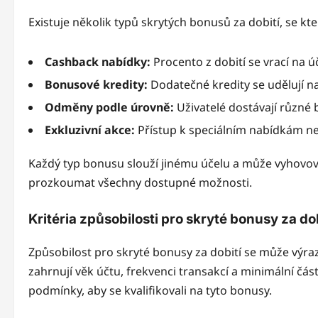
Existuje několik typů skrytých bonusů za dobití, se kt
Cashback nabídky:
Procento z dobití se vrací na úč
Bonusové kredity:
Dodatečné kredity se udělují na
Odměny podle úrovně:
Uživatelé dostávají různé 
Exkluzivní akce:
Přístup k speciálním nabídkám ne
Každý typ bonusu slouží jinému účelu a může vyhovov
prozkoumat všechny dostupné možnosti.
Kritéria způsobilosti pro skryté bonusy za dob
Způsobilost pro skryté bonusy za dobití se může výrazně
zahrnují věk účtu, frekvenci transakcí a minimální čás
podmínky, aby se kvalifikovali na tyto bonusy.