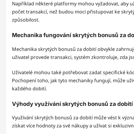
Například některé platformy mohou vyžadovat, aby už
počet transakcí, než budou moci přistupovat ke skrytým
způsobilost.
Mechanika fungování skrytých bonusů za do
Mechanika skrytých bonusů za dobití obvykle zahrnuj
uživatel provede transakci, systém zkontroluje, zda jso
Uživatelé mohou také potřebovat zadat specifické kód
Pochopení toho, jak tyto mechaniky fungují, může u
každého dobití.
Výhody využívání skrytých bonusů za dobití
Využívání skrytých bonusů za dobití může vést k výz
získat více hodnoty za své nákupy a užívat si exkluzivní