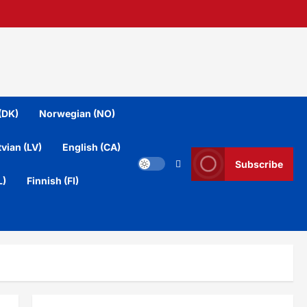
(DK)
Norwegian (NO)
tvian (LV)
English (CA)
Subscribe
L)
Finnish (FI)