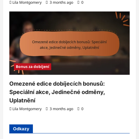
Lila Montgomery
3 months ago
0
Bonus za dobíjení
Omezené edice dobíjecích bonusů:
Speciální akce, Jedinečné odměny,
Uplatnění
Lila Montgomery
3 months ago
0
Odkazy