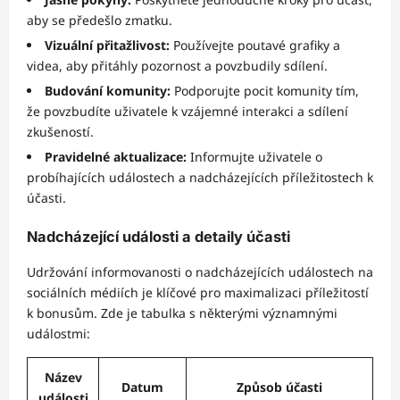
aby se předešlo zmatku.
Vizuální přitažlivost:
Používejte poutavé grafiky a
videa, aby přitáhly pozornost a povzbudily sdílení.
Budování komunity:
Podporujte pocit komunity tím,
že povzbudíte uživatele k vzájemné interakci a sdílení
zkušeností.
Pravidelné aktualizace:
Informujte uživatele o
probíhajících událostech a nadcházejících příležitostech k
účasti.
Nadcházející události a detaily účasti
Udržování informovanosti o nadcházejících událostech na
sociálních médiích je klíčové pro maximalizaci příležitostí
k bonusům. Zde je tabulka s některými významnými
událostmi:
Název
Datum
Způsob účasti
události