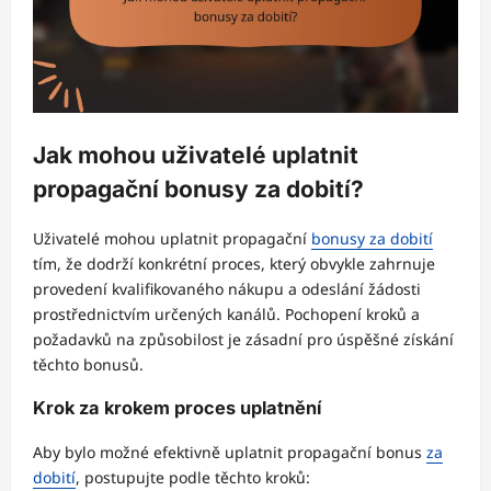
Jak mohou uživatelé uplatnit
propagační bonusy za dobití?
Uživatelé mohou uplatnit propagační
bonusy za dobití
tím, že dodrží konkrétní proces, který obvykle zahrnuje
provedení kvalifikovaného nákupu a odeslání žádosti
prostřednictvím určených kanálů. Pochopení kroků a
požadavků na způsobilost je zásadní pro úspěšné získání
těchto bonusů.
Krok za krokem proces uplatnění
Aby bylo možné efektivně uplatnit propagační bonus
za
dobití
, postupujte podle těchto kroků: