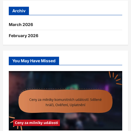
Archiv
March 2026
February 2026
You May Have Missed
Ceny za milníky události