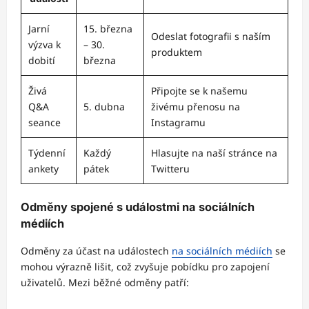
Jarní
15. března
Odeslat fotografii s naším
výzva k
– 30.
produktem
dobití
března
Živá
Připojte se k našemu
Q&A
5. dubna
živému přenosu na
seance
Instagramu
Týdenní
Každý
Hlasujte na naší stránce na
ankety
pátek
Twitteru
Odměny spojené s událostmi na sociálních
médiích
Odměny za účast na událostech
na sociálních médiích
se
mohou výrazně lišit, což zvyšuje pobídku pro zapojení
uživatelů. Mezi běžné odměny patří: