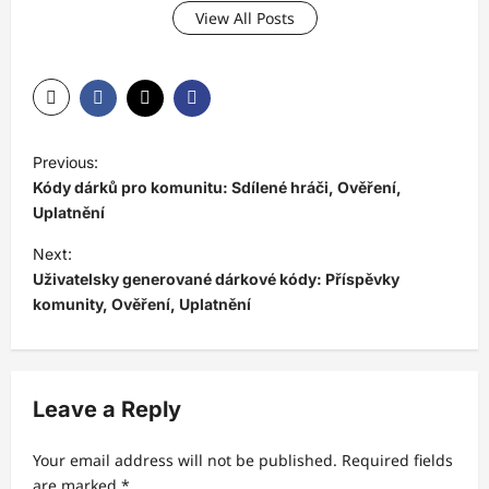
View All Posts
P
Previous:
o
Kódy dárků pro komunitu: Sdílené hráči, Ověření,
s
Uplatnění
t
Next:
Uživatelsky generované dárkové kódy: Příspěvky
n
komunity, Ověření, Uplatnění
a
v
i
Leave a Reply
g
a
Your email address will not be published.
Required fields
t
are marked
*