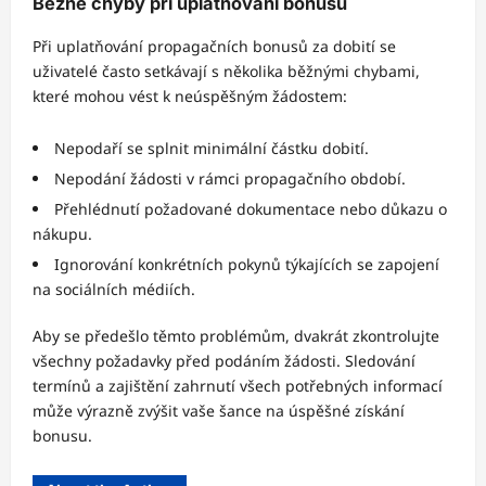
Běžné chyby při uplatňování bonusů
Při uplatňování propagačních bonusů za dobití se
uživatelé často setkávají s několika běžnými chybami,
které mohou vést k neúspěšným žádostem:
Nepodaří se splnit minimální částku dobití.
Nepodání žádosti v rámci propagačního období.
Přehlédnutí požadované dokumentace nebo důkazu o
nákupu.
Ignorování konkrétních pokynů týkajících se zapojení
na sociálních médiích.
Aby se předešlo těmto problémům, dvakrát zkontrolujte
všechny požadavky před podáním žádosti. Sledování
termínů a zajištění zahrnutí všech potřebných informací
může výrazně zvýšit vaše šance na úspěšné získání
bonusu.