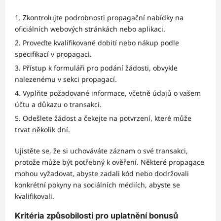
Zkontrolujte podrobnosti propagační nabídky na
oficiálních webových stránkách nebo aplikaci.
Proveďte kvalifikované dobití nebo nákup podle
specifikací v propagaci.
Přístup k formuláři pro podání žádosti, obvykle
nalezenému v sekci propagací.
Vyplňte požadované informace, včetně údajů o vašem
účtu a důkazu o transakci.
Odešlete žádost a čekejte na potvrzení, které může
trvat několik dní.
Ujistěte se, že si uchováváte záznam o své transakci,
protože může být potřebný k ověření. Některé propagace
mohou vyžadovat, abyste zadali kód nebo dodržovali
konkrétní pokyny na sociálních médiích, abyste se
kvalifikovali.
Kritéria způsobilosti pro uplatnění bonusů