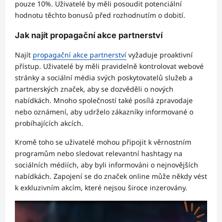
pouze 10%. Uživatelé by měli posoudit potenciální
hodnotu těchto bonusů před rozhodnutím o dobití.
Jak najít propagační akce partnerství
Najít
propagační akce partnerství
vyžaduje proaktivní
přístup. Uživatelé by měli pravidelně kontrolovat webové
stránky a sociální média svých poskytovatelů služeb a
partnerských značek, aby se dozvěděli o nových
nabídkách. Mnoho společností také posílá zpravodaje
nebo oznámení, aby udrželo zákazníky informované o
probíhajících akcích.
Kromě toho se uživatelé mohou připojit k věrnostním
programům nebo sledovat relevantní hashtagy na
sociálních médiích, aby byli informováni o nejnovějších
nabídkách. Zapojení se do značek online může někdy vést
k exkluzivním akcím, které nejsou široce inzerovány.