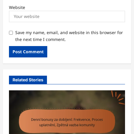
Website
Save my name, email, and website in this browser for
the next time I comment.
Related Stories