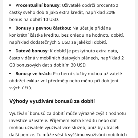
Procentuální bonusy:
Uživatelé obdrží procento z
částky svého dobití jako extra kredit, například 20%
bonus na dobití 10 USD.
Bonusy s pevnou částkou:
Na účet je přidána
konkrétní částka kreditu, bez ohledu na hodnotu dobití,
například dodatečných 5 USD za jakékoli dobití.
Datové bonusy:
K dobití je poskytnuto extra data,
často viděná v mobilních datových plánech, například 2
GB bonusových dat s dobitím 30 USD.
Bonusy ve hrách:
Pro herní služby mohou uživatelé
obdržet exkluzivní předměty nebo měnu při dobíjení
svých účtů.
Výhody využívání bonusů za dobití
Využívání bonusů za dobití může výrazně zvýšit hodnotu
investice uživatele. Příjemem extra kreditu nebo dat
mohou uživatelé využívat více služeb, aniž by utráceli
další peníze. To může vést k vyššímu využívání mobilních