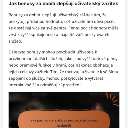
Jak bonusy za dobití zlepšují uživatelský zážitek
Bonusy za dobití zlepšují uživatelský zážitek tím, že
poskytují přidanou hodnotu, což uživatelům dává pocit,
že dostávají více za své peníze. Tento pocit hodnoty může
vést k vyšší spokojenosti a loajalitě vůči poskytovateli
služeb.
Dále tyto bonusy mohou povzbudit uživatele k
prozkoumání dalších služeb, jako jsou vyšší datové plány
nebo prémiové funkce v hraní, což nakonec obohacuje
jejich celkový zážitek. Tím, že motivují uživatele k většímu
zapojení do služby, mohou poskytovatelé vytvářet
interaktivnější a odměňující prostředí.