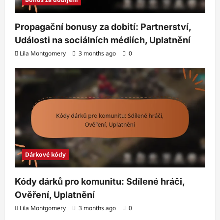
Propagační bonusy za dobití: Partnerství,
Události na sociálních médiích, Uplatnění
Lila Montgomery
3 months ago
0
Dárkové kódy
Kódy dárků pro komunitu: Sdílené hráči,
Ověření, Uplatnění
Lila Montgomery
3 months ago
0