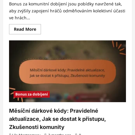
Bonus za komunitní dobíjení jsou pobídky navržené tak,
aby zvýšily zapojení hráčů odměňováním kolektivní účasti
ve hrách...
Read
Read More
more
about
Bonus
za
dobíjení
komunity:
Sdílené
hráči,
Ověření,
Uplatnění
Bonus za dobíjení
Měsíční dárkové kódy: Pravidelné
aktualizace, Jak se dostat k přístupu,
Zkušenosti komunity