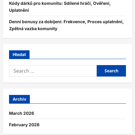
Kódy dárků pro komunitu: Sdílené hráči, Ověření,
Uplatnění
Denní bonusy za dobíjení: Frekvence, Proces uplatnění,
Zpětná vazba komunity
Hledat
Search
for:
Archiv
March 2026
February 2026