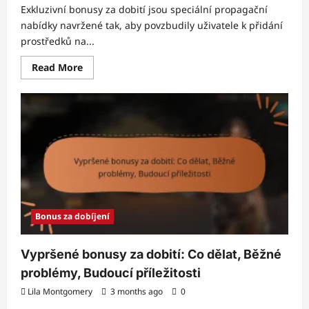
Exkluzivní bonusy za dobití jsou speciální propagační
nabídky navržené tak, aby povzbudily uživatele k přidání
prostředků na...
Read
Read More
more
about
Exkluzivní
bonusy
za
dobíjení:
Nabídky
na
omezenou
dobu,
Jak
získat
přístup,
Výhody
Bonus za dobíjení
Vypršené bonusy za dobití: Co dělat, Běžné
problémy, Budoucí příležitosti
Lila Montgomery
3 months ago
0