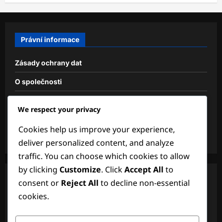
Právní informace
Zásady ochrany dat
O společnosti
Kontaktujte nás
We respect your privacy
Uživatelská smlouva
Cookies help us improve your experience,
Zásady používání souborů cookie
deliver personalized content, and analyze
traffic. You can choose which cookies to allow
by clicking
Customize
. Click
Accept All
to
Hledat
consent or
Reject All
to decline non-essential
cookies.
Search
for: