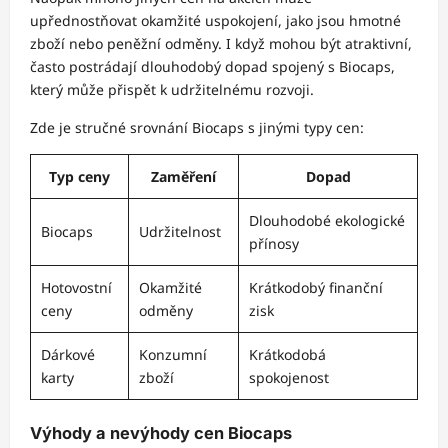
upřednostňovat okamžité uspokojení, jako jsou hmotné
zboží nebo peněžní odměny. I když mohou být atraktivní,
často postrádají dlouhodobý dopad spojený s Biocaps,
který může přispět k udržitelnému rozvoji.
Zde je stručné srovnání Biocaps s jinými typy cen:
Typ ceny
Zaměření
Dopad
Dlouhodobé ekologické
Biocaps
Udržitelnost
přínosy
Hotovostní
Okamžité
Krátkodobý finanční
ceny
odměny
zisk
Dárkové
Konzumní
Krátkodobá
karty
zboží
spokojenost
Výhody a nevýhody cen Biocaps