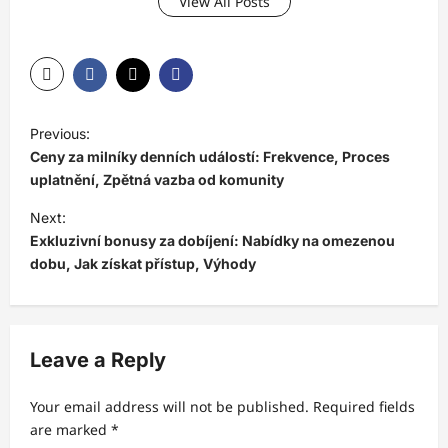
View All Posts
P
Previous:
o
Ceny za milníky denních událostí: Frekvence, Proces
s
uplatnění, Zpětná vazba od komunity
t
Next:
Exkluzivní bonusy za dobíjení: Nabídky na omezenou
n
dobu, Jak získat přístup, Výhody
a
v
i
Leave a Reply
g
a
Your email address will not be published.
Required fields
t
are marked
*