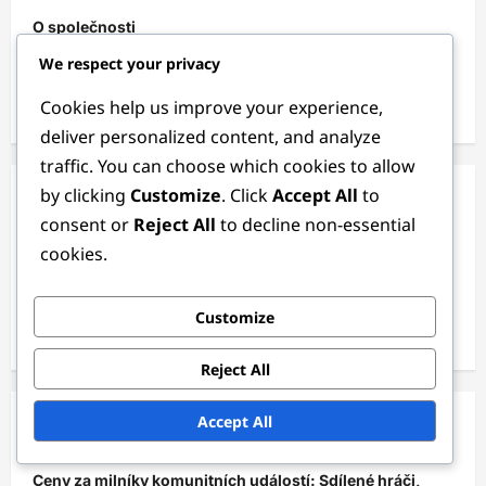
O společnosti
We respect your privacy
Veškerý obsah
Cookies help us improve your experience,
Kontaktujte nás
deliver personalized content, and analyze
traffic. You can choose which cookies to allow
by clicking
Customize
. Click
Accept All
to
Kategorie
consent or
Reject All
to decline non-essential
cookies.
Bonus za dobíjení
Ceny za milníky události
Customize
Dárkové kódy
Reject All
Accept All
Nejnovější příspěvky
Ceny za milníky komunitních událostí: Sdílené hráči,