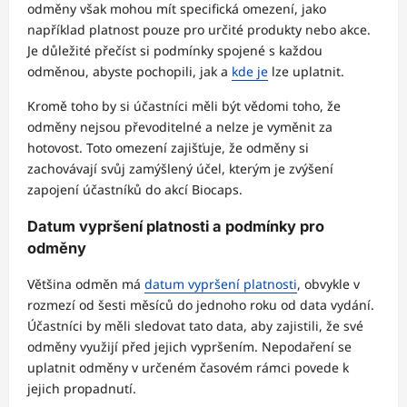
odměny však mohou mít specifická omezení, jako
například platnost pouze pro určité produkty nebo akce.
Je důležité přečíst si podmínky spojené s každou
odměnou, abyste pochopili, jak a
kde je
lze uplatnit.
Kromě toho by si účastníci měli být vědomi toho, že
odměny nejsou převoditelné a nelze je vyměnit za
hotovost. Toto omezení zajišťuje, že odměny si
zachovávají svůj zamýšlený účel, kterým je zvýšení
zapojení účastníků do akcí Biocaps.
Datum vypršení platnosti a podmínky pro
odměny
Většina odměn má
datum vypršení platnosti
, obvykle v
rozmezí od šesti měsíců do jednoho roku od data vydání.
Účastníci by měli sledovat tato data, aby zajistili, že své
odměny využijí před jejich vypršením. Nepodaření se
uplatnit odměny v určeném časovém rámci povede k
jejich propadnutí.