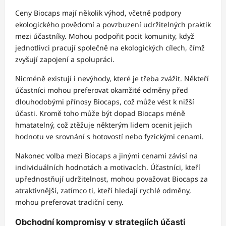
Ceny Biocaps mají několik výhod, včetně podpory
ekologického povědomí a povzbuzení udržitelných praktik
mezi účastníky. Mohou podpořit pocit komunity, když
jednotlivci pracují společně na ekologických cílech, čímž
zvyšují zapojení a spolupráci.
Nicméně existují i nevýhody, které je třeba zvážit. Někteří
účastníci mohou preferovat okamžité odměny před
dlouhodobými přínosy Biocaps, což může vést k nižší
účasti. Kromě toho může být dopad Biocaps méně
hmatatelný, což ztěžuje některým lidem ocenit jejich
hodnotu ve srovnání s hotovostí nebo fyzickými cenami.
Nakonec volba mezi Biocaps a jinými cenami závisí na
individuálních hodnotách a motivacích. Účastníci, kteří
upřednostňují udržitelnost, mohou považovat Biocaps za
atraktivnější, zatímco ti, kteří hledají rychlé odměny,
mohou preferovat tradiční ceny.
Obchodní kompromisy v strategiích účasti