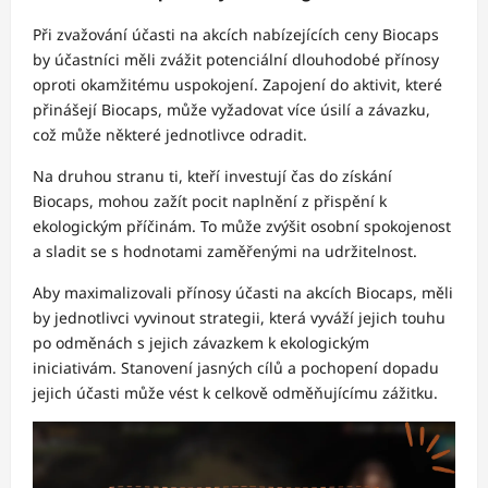
Při zvažování účasti na akcích nabízejících ceny Biocaps
by účastníci měli zvážit potenciální dlouhodobé přínosy
oproti okamžitému uspokojení. Zapojení do aktivit, které
přinášejí Biocaps, může vyžadovat více úsilí a závazku,
což může některé jednotlivce odradit.
Na druhou stranu ti, kteří investují čas do získání
Biocaps, mohou zažít pocit naplnění z přispění k
ekologickým příčinám. To může zvýšit osobní spokojenost
a sladit se s hodnotami zaměřenými na udržitelnost.
Aby maximalizovali přínosy účasti na akcích Biocaps, měli
by jednotlivci vyvinout strategii, která vyváží jejich touhu
po odměnách s jejich závazkem k ekologickým
iniciativám. Stanovení jasných cílů a pochopení dopadu
jejich účasti může vést k celkově odměňujícímu zážitku.