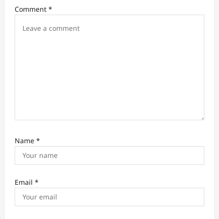
i
Comment
*
o
n
Name
*
Email
*