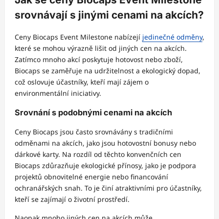
srovnávají s jinými cenami na akcích?
Ceny Biocaps Event Milestone nabízejí
jedinečné odměny
,
které se mohou výrazně lišit od jiných cen na akcích.
Zatímco mnoho akcí poskytuje hotovost nebo zboží,
Biocaps se zaměřuje na udržitelnost a ekologický dopad,
což oslovuje účastníky, kteří mají zájem o
environmentální iniciativy.
Srovnání s podobnými cenami na akcích
Ceny Biocaps jsou často srovnávány s tradičními
odměnami na akcích, jako jsou hotovostní bonusy nebo
dárkové karty. Na rozdíl od těchto konvenčních cen
Biocaps zdůrazňuje ekologické přínosy, jako je podpora
projektů obnovitelné energie nebo financování
ochranářských snah. To je činí atraktivními pro účastníky,
kteří se zajímají o životní prostředí.
Naopak mnoho jiných cen na akcích může